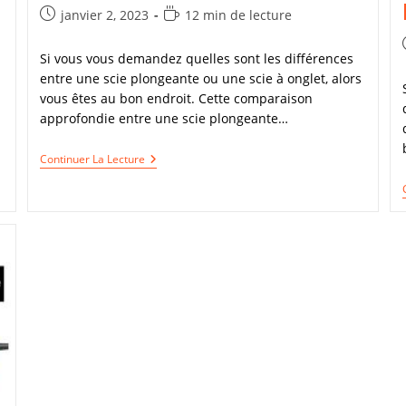
Publication
Temps
janvier 2, 2023
12 min de lecture
publiée :
de
lecture :
Si vous vous demandez quelles sont les différences
entre une scie plongeante ou une scie à onglet, alors
vous êtes au bon endroit. Cette comparaison
approfondie entre une scie plongeante…
Scie
Continuer La Lecture
Plongeante
Ou
Scie
À
Onglet