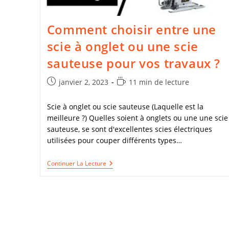
Comment choisir entre une
scie à onglet ou une scie
sauteuse pour vos travaux ?
Publication
Temps
janvier 2, 2023
11 min de lecture
publiée :
de
lecture :
Scie à onglet ou scie sauteuse (Laquelle est la
meilleure ?) Quelles soient à onglets ou une une scie
sauteuse, se sont d'excellentes scies électriques
utilisées pour couper différents types…
Comment
Continuer La Lecture
Choisir
Entre
Une
Scie
À
Onglet
Ou
Une