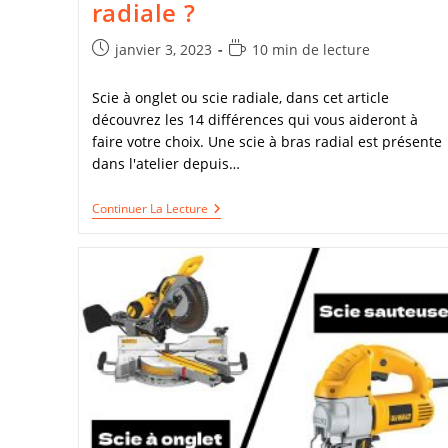
radiale ?
Publication
Temps
janvier 3, 2023
10 min de lecture
publiée :
de
lecture :
Scie à onglet ou scie radiale, dans cet article
découvrez les 14 différences qui vous aideront à
faire votre choix. Une scie à bras radial est présente
dans l'atelier depuis…
Quel
Continuer La Lecture
Modèle
Choisir
Entre
Une
Scie
A
Onglet
Ou
Une
Scie
Radiale
?