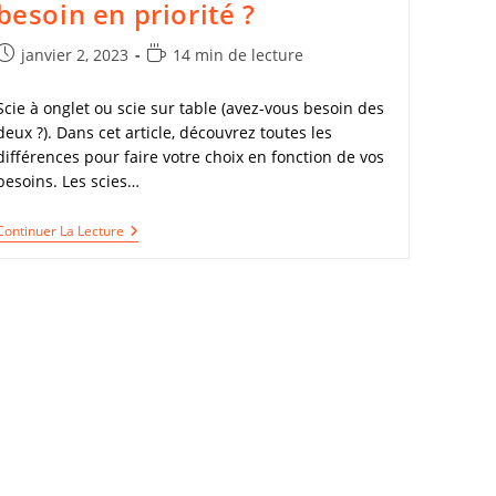
besoin en priorité ?
Publication
Temps
janvier 2, 2023
14 min de lecture
publiée :
de
lecture :
Scie à onglet ou scie sur table (avez-vous besoin des
deux ?). Dans cet article, découvrez toutes les
différences pour faire votre choix en fonction de vos
besoins. Les scies…
Scie
Continuer La Lecture
A
Onglet
Ou
Scie
Sur
Table
:
De
Laquelle
Avez
Vous
Besoin
En
Priorité