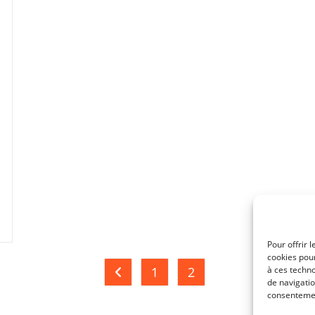
Pour offrir 
cookies pour
1
2
à ces techn
Go to the previous page
de navigatio
consentement