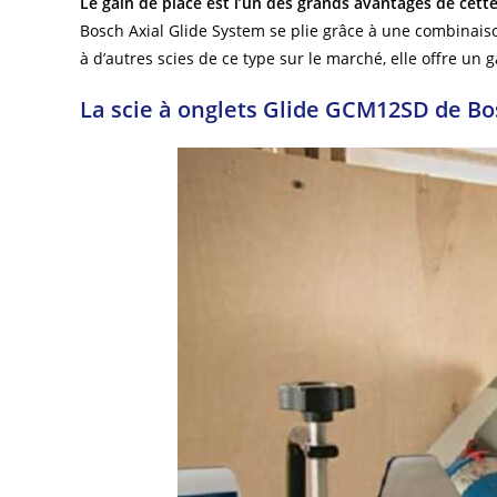
Le gain de place est l’un des grands avantages de cette
Bosch Axial Glide System se plie grâce à une combinais
à d’autres scies de ce type sur le marché, elle offre un g
La scie à onglets Glide GCM12SD de Bo