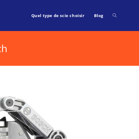
Toggle
Quel type de scie choisir
Blog
ch
website
search