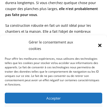
durera longtemps. Si vous cherchez quelque chose pour
couper des planches plus larges,
elle n’est probablement
pas faite pour vous
.
Sa construction robuste en fait un outil idéal pour les
chantiers et la maison. Elle a fait l’objet de nombreux
commentaires élogieux de la part des clients et son prix est
Gérer le consentement aux
raisonnable pour une scie de qualité. C’est une scie qu’il
cookies
faut absolument regarder.
Pour offrir les meilleures expériences, nous utilisons des technologies
VÉRIFIEZ LE DERNIER PRIX DE LA MAKITA MLS100N
telles que les cookies pour stocker et/ou accéder aux informations des
SUR AMAZON
appareils. Le fait de consentir à ces technologies nous permettra de
traiter des données telles que le comportement de navigation ou les ID
uniques sur ce site. Le fait de ne pas consentir ou de retirer son
consentement peut avoir un effet négatif sur certaines caractéristiques
et fonctions.
Accepter