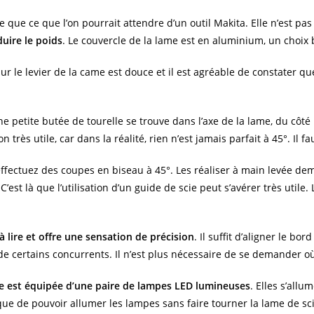
que ce que l’on pourrait attendre d’un outil Makita. Elle n’est pas 
uire le poids
. Le couvercle de la lame est en aluminium, un choix 
 sur le levier de la came est douce et il est agréable de constater 
ne petite butée de tourelle se trouve dans l’axe de la lame, du côt
n très utile, car dans la réalité, rien n’est jamais parfait à 45°. Il 
 effectuez des coupes en biseau à 45°. Les réaliser à main levée de
C’est là que l’utilisation d’un guide de scie peut s’avérer très util
 à lire et offre une sensation de précision
. Il suffit d’aligner le bo
e certains concurrents. Il n’est plus nécessaire de se demander où
ie est équipée d’une paire de lampes LED lumineuses
. Elles s’all
que de pouvoir allumer les lampes sans faire tourner la lame de sci