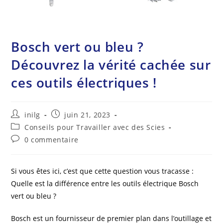
Bosch vert ou bleu ?
Découvrez la vérité cachée sur
ces outils électriques !
Auteur/autrice
Publication
inilg
juin 21, 2023
de
publiée :
Post
Conseils pour Travailler avec des Scies
la
category:
Commentaires
0 commentaire
publication :
de
la
publication :
Si vous êtes ici, c’est que cette question vous tracasse :
Quelle est la différence entre les outils électrique Bosch
vert ou bleu ?
Bosch est un fournisseur de premier plan dans l’outillage et