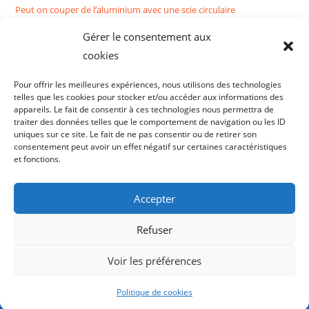
Peut on couper de l’aluminium avec une scie circulaire
Évitez les Erreurs Courantes en Apprenant Comment Couper une
Gérer le consentement aux
Grosse Branche d’Arbre
cookies
Recent Comments
Pour offrir les meilleures expériences, nous utilisons des technologies
telles que les cookies pour stocker et/ou accéder aux informations des
Aucun commentaire à afficher.
appareils. Le fait de consentir à ces technologies nous permettra de
traiter des données telles que le comportement de navigation ou les ID
uniques sur ce site. Le fait de ne pas consentir ou de retirer son
consentement peut avoir un effet négatif sur certaines caractéristiques
et fonctions.
Accepter
Refuser
Voir les préférences
Politique de cookies
Copyright Avec Des Scies.com