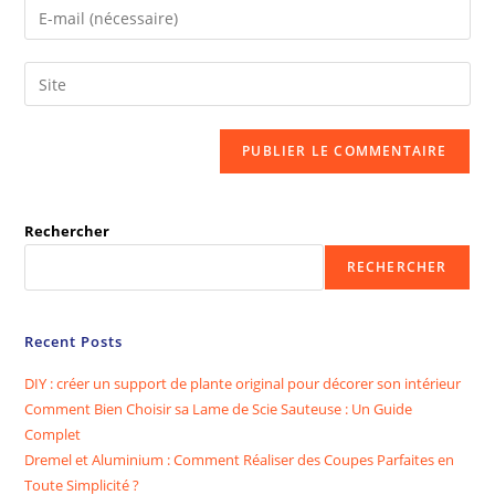
Enter
or
your
username
email
Saisir
to
address
l’URL
comment
to
de
comment
votre
site
(facultatif)
Rechercher
RECHERCHER
Recent Posts
DIY : créer un support de plante original pour décorer son intérieur
Comment Bien Choisir sa Lame de Scie Sauteuse : Un Guide
Complet
Dremel et Aluminium : Comment Réaliser des Coupes Parfaites en
Toute Simplicité ?