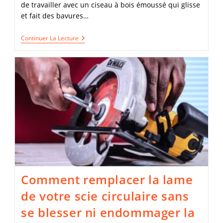
de travailler avec un ciseau à bois émoussé qui glisse
et fait des bavures…
Boostez
Continuer La Lecture
Votre
Efficacité
:
Comment
Affûter
Un
Ciseau
À
Bois
Avec
Rapidité
Et
Finesse
!
Comment remplacer la lame
de votre scie circulaire sans
se blesser ni endommager la