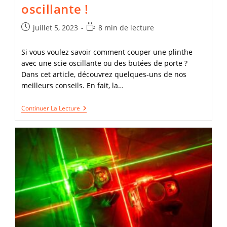
oscillante !
Publication
Temps
juillet 5, 2023
8 min de lecture
publiée :
de
lecture :
Si vous voulez savoir comment couper une plinthe
avec une scie oscillante ou des butées de porte ?
Dans cet article, découvrez quelques-uns de nos
meilleurs conseils. En fait, la…
Découvrez
Continuer La Lecture
La
Technique
Ultime
Pour
Couper
Une
Plinthe
Avec
Une
Scie
Oscillante
!