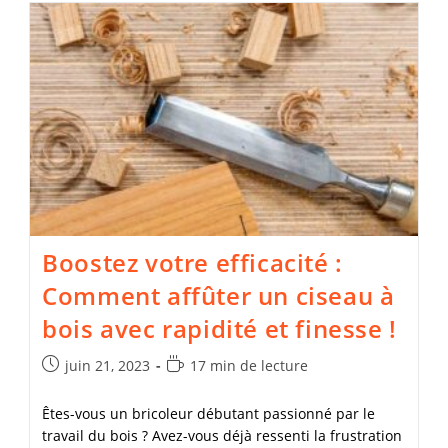
Placo
Boostez votre efficacité :
Comment affûter un ciseau à
bois avec rapidité et finesse !
Publication
Temps
juin 21, 2023
17 min de lecture
publiée :
de
lecture :
Êtes-vous un bricoleur débutant passionné par le
travail du bois ? Avez-vous déjà ressenti la frustration