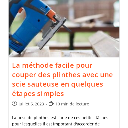
La méthode facile pour
couper des plinthes avec une
scie sauteuse en quelques
étapes simples
Publication
Temps
juillet 5, 2023
10 min de lecture
publiée :
de
lecture :
La pose de plinthes est l'une de ces petites tâches
pour lesquelles il est important d'accorder de