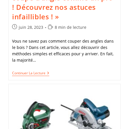
! Découvrez nos astuces
infaillibles ! »
Publication
Temps
juin 28, 2023
8 min de lecture
publiée :
de
lecture :
Vous ne savez pas comment couper des angles dans
le bois ? Dans cet article, vous allez découvrir des
méthodes simples et efficaces pour y arriver. En fait,
la majorité…
Maîtrisez
Continuer La Lecture
L’art
De
Calculer
Une
Coupe
D’angle
Comme
Un
Pro
!
Découvrez
Nos