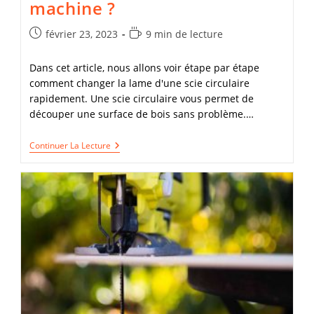
machine ?
Publication
Temps
février 23, 2023
9 min de lecture
publiée :
de
lecture :
Dans cet article, nous allons voir étape par étape
comment changer la lame d'une scie circulaire
rapidement. Une scie circulaire vous permet de
découper une surface de bois sans problème.…
Comment
Continuer La Lecture
Remplacer
La
Lame
De
Votre
Scie
Circulaire
Sans
Se
Blesser
Ni
Endommager
La
Machine
?