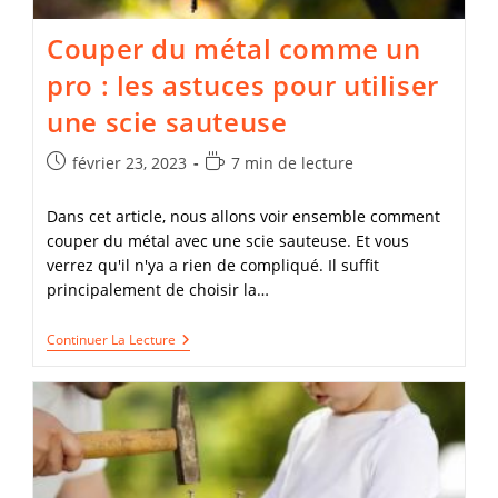
Couper du métal comme un
pro : les astuces pour utiliser
une scie sauteuse
Publication
Temps
février 23, 2023
7 min de lecture
publiée :
de
lecture :
Dans cet article, nous allons voir ensemble comment
couper du métal avec une scie sauteuse. Et vous
verrez qu'il n'ya a rien de compliqué. Il suffit
principalement de choisir la…
Couper
Continuer La Lecture
Du
Métal
Comme
Un
Pro
:
Les
Astuces