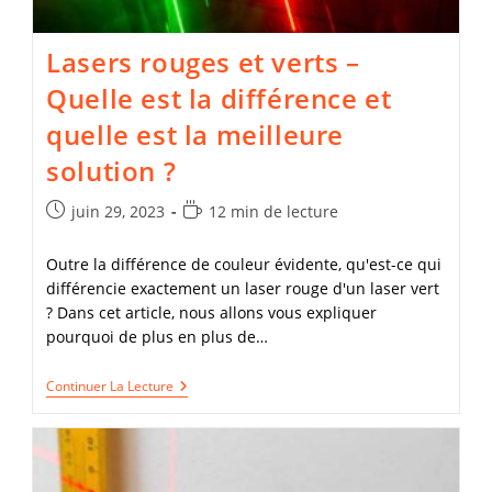
Lasers rouges et verts –
Quelle est la différence et
quelle est la meilleure
solution ?
Publication
Temps
juin 29, 2023
12 min de lecture
publiée :
de
lecture :
Outre la différence de couleur évidente, qu'est-ce qui
différencie exactement un laser rouge d'un laser vert
? Dans cet article, nous allons vous expliquer
pourquoi de plus en plus de…
Lasers
Continuer La Lecture
Rouges
Et
Verts
–
Quelle
Est