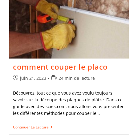
La
Vérité
Cachée
Sur
Ces
Outils
Électriques
!
comment couper le placo
Publication
Temps
juin 21, 2023
24 min de lecture
publiée :
de
lecture :
Découvrez, tout ce que vous avez voulu toujours
savoir sur la découpe des plaques de plâtre. Dans ce
guide avec-des-scies.com, nous allons vous présenter
les différentes méthodes pour couper le…
Comment
Continuer La Lecture
Couper
Le