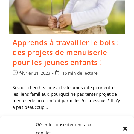
Pour
Utiliser
Une
Scie
Sauteuse
Apprends à travailler le bois :
des projets de menuiserie
pour les jeunes enfants !
Publication
Temps
février 21, 2023
15 min de lecture
publiée :
de
lecture :
Si vous cherchez une activité amusante pour entre
les liens familiaux, pourquoi ne pas tenter projet de
menuiserie pour enfant parmi les 9 ci-dessous ? Il n'y
a pas beaucoup…
Apprends
Continuer La Lecture
Gérer le consentement aux
À
Travailler
cookies