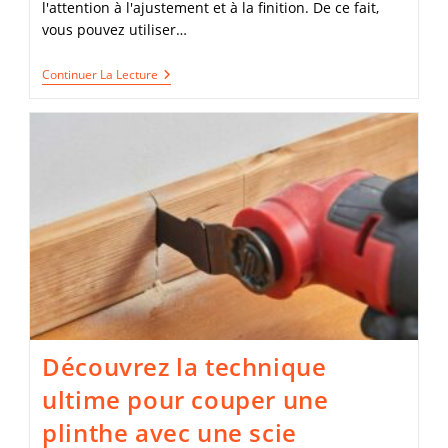
l'attention à l'ajustement et à la finition. De ce fait,
vous pouvez utiliser…
La
Continuer La Lecture
Méthode
Facile
Pour
Couper
Des
Plinthes
Avec
Une
Scie
Sauteuse
En
Quelques
Étapes
Simples
Découvrez la technique
ultime pour couper une
plinthe avec une scie