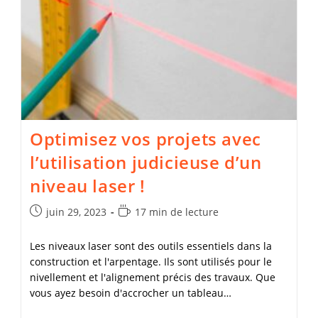
La
Différence
Et
Quelle
Est
La
Meilleure
Solution
?
Optimisez vos projets avec
l’utilisation judicieuse d’un
niveau laser !
Publication
Temps
juin 29, 2023
17 min de lecture
publiée :
de
lecture :
Les niveaux laser sont des outils essentiels dans la
construction et l'arpentage. Ils sont utilisés pour le
nivellement et l'alignement précis des travaux. Que
vous ayez besoin d'accrocher un tableau…