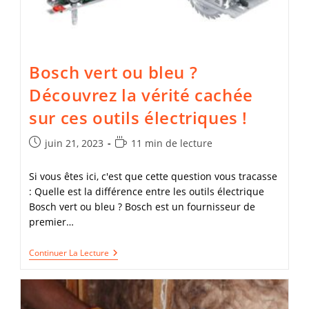
Astuces
Infaillibles
! »
Bosch vert ou bleu ?
Découvrez la vérité cachée
sur ces outils électriques !
Publication
Temps
juin 21, 2023
11 min de lecture
publiée :
de
lecture :
Si vous êtes ici, c'est que cette question vous tracasse
: Quelle est la différence entre les outils électrique
Bosch vert ou bleu ? Bosch est un fournisseur de
premier…
Bosch
Continuer La Lecture
Vert
Ou
Bleu
?
Découvrez