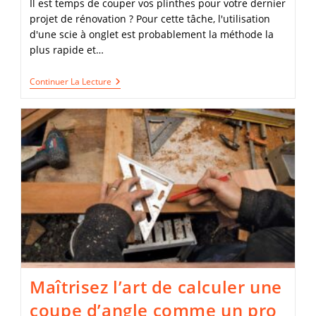
Il est temps de couper vos plinthes pour votre dernier
projet de rénovation ? Pour cette tâche, l'utilisation
d'une scie à onglet est probablement la méthode la
plus rapide et…
Maîtrisez
Continuer La Lecture
L’art
De
Couper
Les
Plinthes
À
45
Degré
Sans
L’aide
D’unescie
À
Onglet
!
Maîtrisez l’art de calculer une
coupe d’angle comme un pro