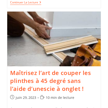
Optimisez
Continuer La Lecture
Vos
Projets
Avec
L’utilisation
Judicieuse
D’un
Niveau
Laser
!
Maîtrisez l’art de couper les
plinthes à 45 degré sans
l’aide d’unescie à onglet !
Publication
Temps
juin 29, 2023
10 min de lecture
publiée :
de
lecture :