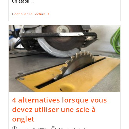
un établi.…
Est
Continuer La Lecture
Ce
Que
Ça
Vaut
Vraiment
Le
Coup
D’acheter
Une
Scie
À
Onglet
Lorsque
Nous
Sommes
Débutants
?
4 alternatives lorsque vous
devez utiliser une scie à
onglet