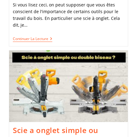
lecture :
Si vous lisez ceci, on peut supposer que vous êtes
conscient de l'importance de certains outils pour le
travail du bois. En particulier une scie à onglet. Cela
dit, je…
Scie
Continuer La Lecture
À
Onglet
Coulissante
Ou
Pas
:
Laquelle
Vous
Convient
Le
Mieux
?
Scie a onglet simple ou