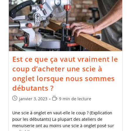
Scie
Sauteuse
En
5
Étapes
(Tutoriel)
?
Est ce que ça vaut vraiment le
coup d’acheter une scie à
onglet lorsque nous sommes
débutants ?
Publication
Temps
janvier 3, 2023
9 min de lecture
publiée :
de
lecture :
Une scie à onglet en vaut-elle le coup ? (Explication
pour les débutants) La plupart des ateliers de
menuiserie ont au moins une scie à onglet posé sur