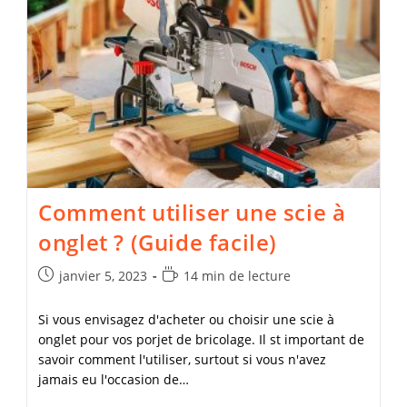
Comment utiliser une scie à
onglet ? (Guide facile)
Publication
Temps
janvier 5, 2023
14 min de lecture
publiée :
de
lecture :
Si vous envisagez d'acheter ou choisir une scie à
onglet pour vos porjet de bricolage. Il st important de
savoir comment l'utiliser, surtout si vous n'avez
jamais eu l'occasion de…