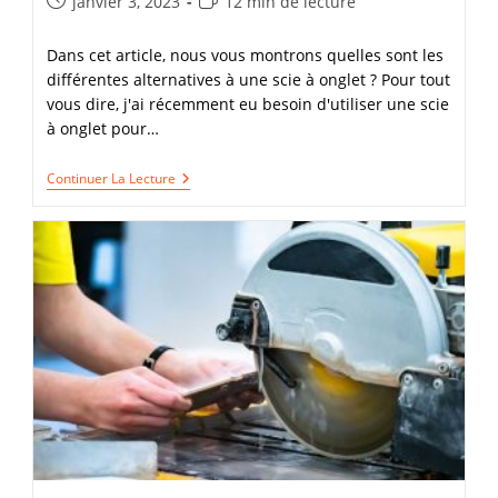
Publication
Temps
janvier 3, 2023
12 min de lecture
publiée :
de
lecture :
Dans cet article, nous vous montrons quelles sont les
différentes alternatives à une scie à onglet ? Pour tout
vous dire, j'ai récemment eu besoin d'utiliser une scie
à onglet pour…
4
Continuer La Lecture
Alternatives
Lorsque
Vous
Devez
Utiliser
Une
Scie
À
Onglet