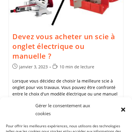
Devez vous acheter un scie à
onglet électrique ou
manuelle ?
Publication
Temps
janvier 3, 2023
10 min de lecture
publiée :
de
lecture :
Lorsque vous décidez de choisir la meilleure scie à
onglet pour vos travaux. Vous pouvez être confronté
entre le choix d'un modèle électrique ou une manuel
avec boîte à onglets.…
Gérer le consentement aux
cookies
Devez
Continuer La Lecture
Vous
Acheter
Pour offrir les meilleures expériences, nous utilisons des technologies
Un
telles que les cookies pour stocker et/ou accéder aux informations des