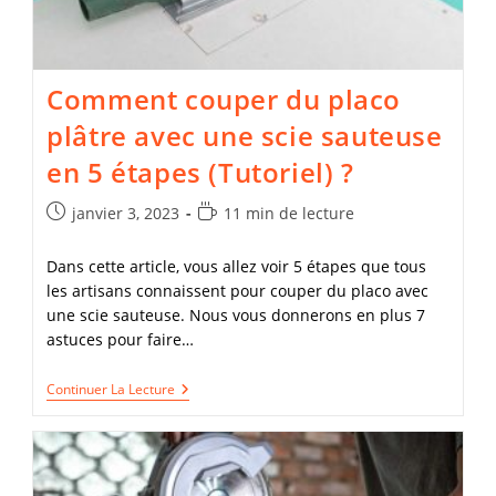
Comment couper du placo
plâtre avec une scie sauteuse
en 5 étapes (Tutoriel) ?
Publication
Temps
janvier 3, 2023
11 min de lecture
publiée :
de
lecture :
Dans cette article, vous allez voir 5 étapes que tous
les artisans connaissent pour couper du placo avec
une scie sauteuse. Nous vous donnerons en plus 7
astuces pour faire…
Comment
Continuer La Lecture
Couper
Du
Placo
Plâtre
Avec
Une