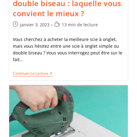
double biseau : laquelle vous
convient le mieux ?
Publication
Temps
janvier 3, 2023
13 min de lecture
publiée :
de
lecture :
Vous cherchez à acheter la meilleure scie à onglet,
mais vous hésitez entre une scie à onglet simple ou
double biseau ? Vous vous interrogez peut être sur le
fait…
Scie
Continuer La Lecture
A
Onglet
Simple
Ou
Double
Biseau
:
Laquelle
Vous
Convient
Le
Mieux
?