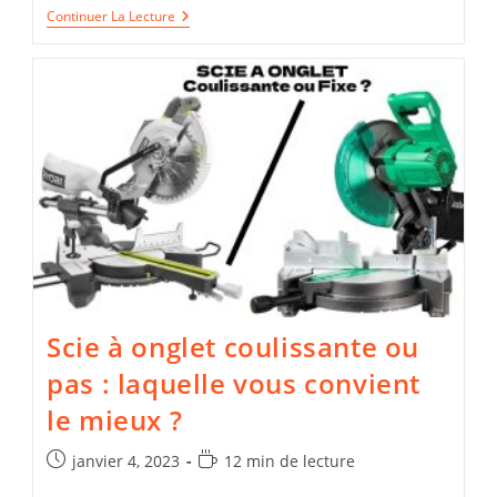
Comment
Continuer La Lecture
Utiliser
Une
Scie
À
Onglet
?
(Guide
Facile)
Scie à onglet coulissante ou
pas : laquelle vous convient
le mieux ?
Publication
Temps
janvier 4, 2023
12 min de lecture
publiée :
de