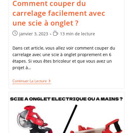
Comment couper du
carrelage facilement avec
une scie à onglet ?
Publication
Temps
janvier 3, 2023
13 min de lecture
publiée :
de
lecture :
Dans cet article, vous allez voir comment couper du
carrelage avec une scie à onglet proprement en 6
étapes. Si vous êtes bricoleur et que vous avez un
projet à…
Comment
Continuer La Lecture
Couper
Du
Carrelage
Facilement
Avec
Une
Scie
À
Onglet
?